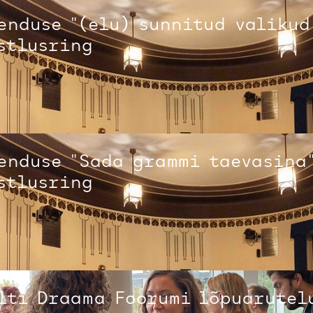
enduse "(elu) sunnitud valikud
stlusring
enduse "Sada grammi taevasina
stlusring
lti Draama Foorumi lõpuarutel