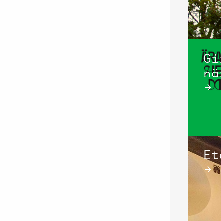
Gi
nä
→
Et
→