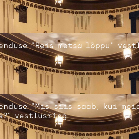
enduse "Reis metsa lõppu" vest
enduse "Mis siis saab, kui mei
e?" vestlusring