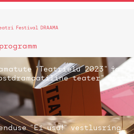
eatri Festival DRAAMA
programm
amatute "Teatrielu 2023" ja
ostdramaatiline teater" esitl
enduse "Ei usu!" vestlusring