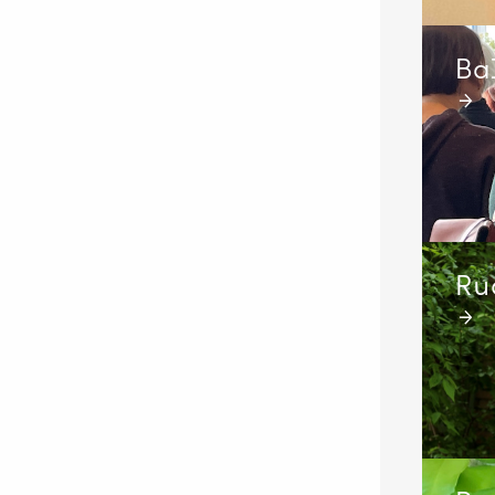
Ba
→
Ru
→