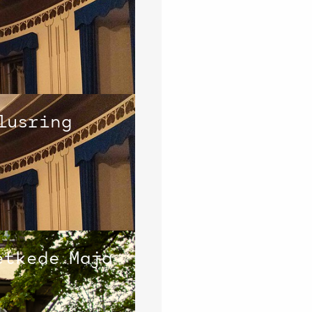
lusring
etkede Maja