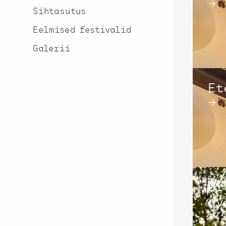
→
Sihtasutus
Eelmised festivalid
Galerii
Et
→
Dr
av
→