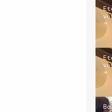
Et
ve
→
Et
ve
→
Ba