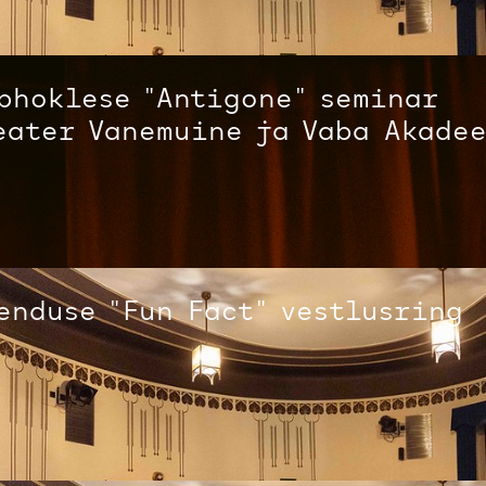
phoklese "Antigone" seminar
eater Vanemuine ja Vaba Akade
enduse "Fun Fact" vestlusring