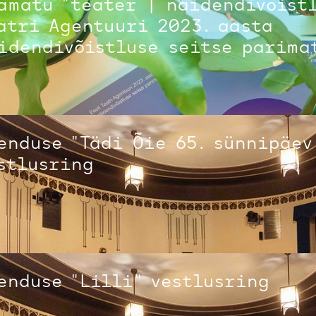
amatu "teater | näidendivõistl
atri Agentuuri 2023. aasta
idendivõistluse seitse parima
enduse "Tädi Õie 65. sünnipäev
stlusring
enduse "Lilli" vestlusring