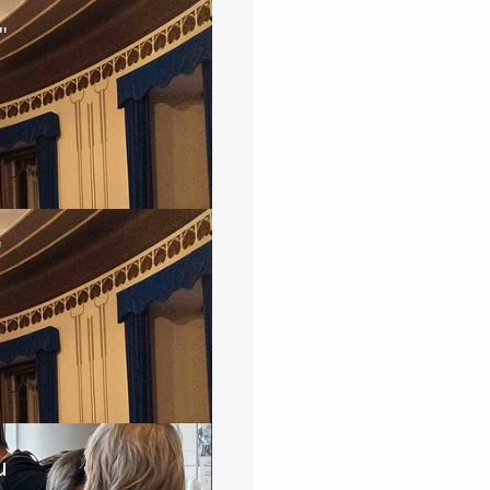
"
"
u