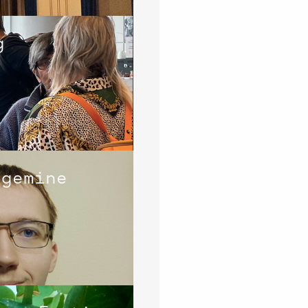
g
ugemine