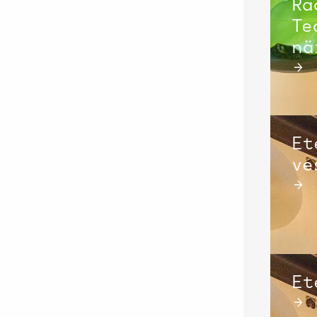
Ra
Te
nä
→
Et
ve
→
Et
→