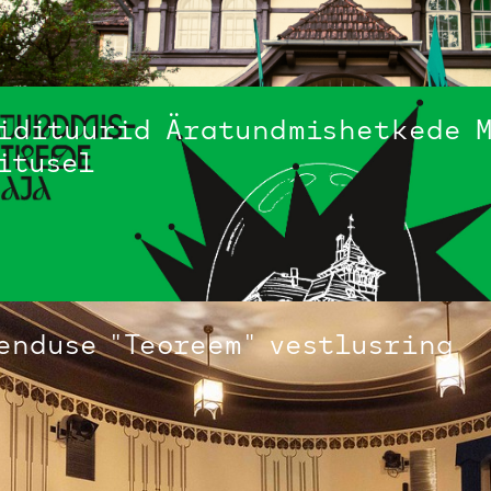
idituurid Äratundmishetkede 
itusel
enduse "Teoreem" vestlusring