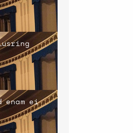
lusring
d enam ei