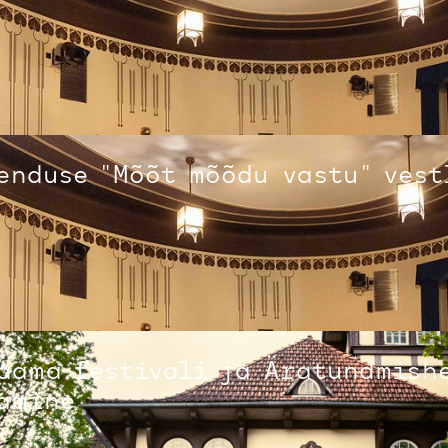
enduse "Mõõt mõõdu vastu" vest
aama festivali ja Äratundmish
amine