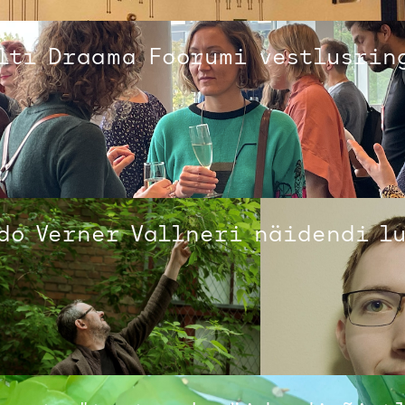
lti Draama Foorumi vestlusrin
do Verner Vallneri näidendi l