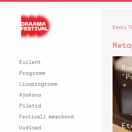
Eesti T
Meta
Esileht
Ra
Programm
"P
Lisaprogramm
→
Ajakava
Piletid
Festivali meeskond
Et
Uudised