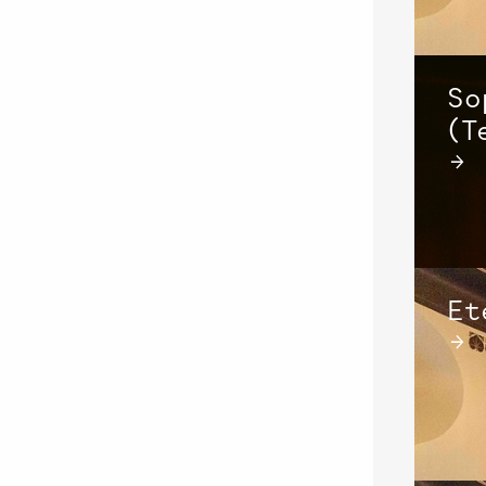
So
(T
→
Et
→