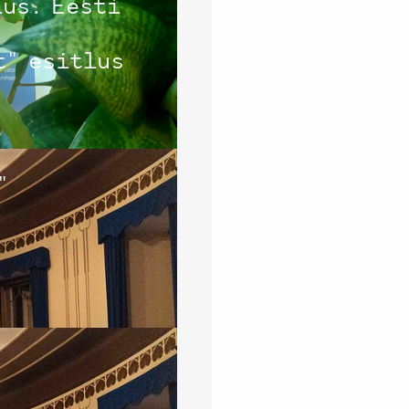
us. Eesti
t" esitlus
"