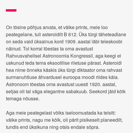
On tõsine põhjus arvata, et väike prints, meie loo
peategelane, tuli asteroidilt B 612. Üks türgi täheteadlane
on seda vaid üksainus kord 1909. aastal läbi teleskoobi
näinud. Tol korral tõestas ta oma avastust
Rahvusvahelisel Astronoomia Kongressil, aga keegi ei
uskunud teda tema eksootilise riietuse pärast. Asteroidi
hea nime õnneks käskis üks türgi diktaator oma rahvast
surmanuhtluse ähvardusel euroopa moodi riides käia.
Astronoom tõestas oma avastust uuesti 1920. aastal,
seljas oli tal väga elegantne sabakuub. Seekord jäid kõik
temaga nõusse.
Aga meie peategelast võiks iseloomustada ka teisiti:
väike prints, nagu me kõik, oli pärit pisikeselt planeedilt,
tundis end üksikuna ning otsis endale sõpra.