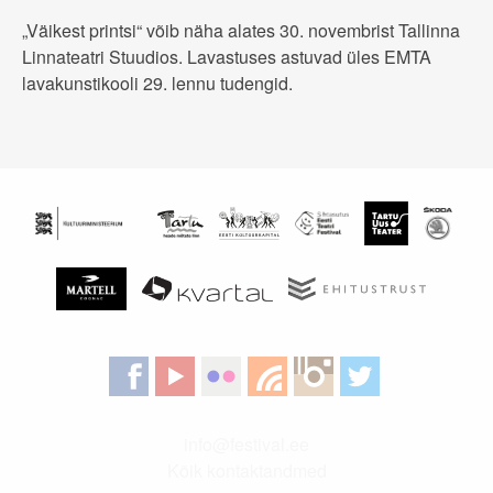
„Väikest printsi“ võib näha alates 30. novembrist Tallinna
Linnateatri Stuudios. Lavastuses astuvad üles EMTA
lavakunstikooli 29. lennu tudengid.
info@festival.ee
Kõik kontaktandmed