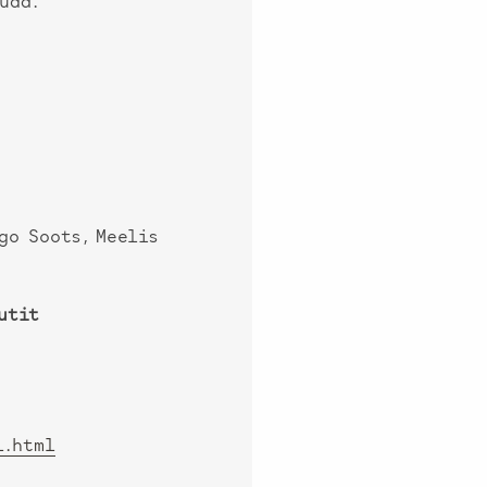
uda.
go Soots, Meelis
utit
l.html