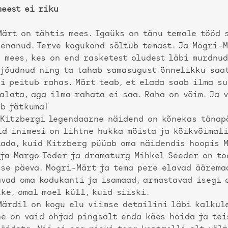
eest ei riku
ärt on tähtis mees. Igaüks on tänu temale tööd 
enanud. Terve kogukond sõltub temast. Ja Mogri-M
 mees, kes on end rasketest oludest läbi murdnud
 jõudnud ning ta tahab samasugust õnnelikku saat
i peitub rahas. Märt teab, et elada saab ilma su
alata, aga ilma rahata ei saa. Raha on võim. Ja 
ab jätkuma!
 Kitzbergi legendaarne näidend on kõnekas tänap
id inimesi on lihtne hukka mõista ja kõikvõimal
tada, kuid Kitzberg püüab oma näidendis hoopis M
aja Margo Teder ja dramaturg Mihkel Seeder on to
se päeva. Mogri-Märt ja tema pere elavad äärema
avad oma kodukanti ja isamaad, armastavad isegi 
ke, omal moel küll, kuid siiski.
Märdil on kogu elu viimse detailini läbi kalkule
ne on vaid ohjad pingsalt enda käes hoida ja tei