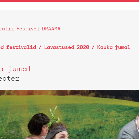
eatri Festival DRAAMA
ed festivalid
/
Lavastused 2020
/ Kauka jumal
a jumal
eater