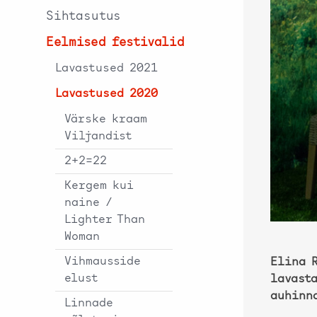
Sihtasutus
Eelmised festivalid
Lavastused 2021
Lavastused 2020
Värske kraam
Viljandist
2+2=22
Kergem kui
naine /
Lighter Than
Woman
Vihmausside
Elina 
elust
lavast
auhinn
Linnade