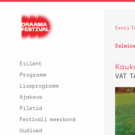
Eesti T
Eelmis
Esileht
Kauk
Programm
VAT T
Lisaprogramm
Ajakava
Piletid
Festivali meeskond
Uudised