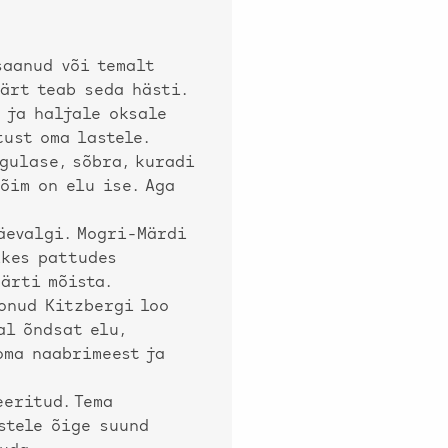
saanud või temalt
ärt teab seda hästi.
 ja haljale oksale
ust oma lastele.
gulase, sõbra, kuradi
võim on elu ise. Aga
äevalgi. Mogri-Märdi
ikes pattudes
ärti mõista.
onud Kitzbergi loo
al õndsat elu,
oma naabrimeest ja
eritud. Tema
stele õige suund