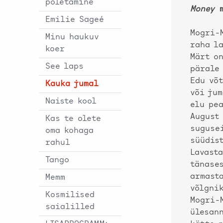
põletamine
Money
m
Emilie Sageé
Mogri-M
Minu haukuv
raha la
koer
Märt on
See laps
pärale
Edu võt
Kauka jumal
või jum
Naiste kool
elu pe
August
Kas te olete
suguse
oma kohaga
süüdis
rahul
Lavast
Tango
tänases
armast
Memm
võlgnik
Kosmilised
Mogri-
saialilled
ülesan