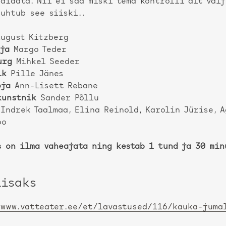
äidata. Nii ei saa miski tema kontrolli alt välj
uhtub see siiski..
ugust Kitzberg
aja
Margo Teder
urg
Mihkel Seeder
ik
Pille Jänes
oja
Ann-Lisett Rebane
kunstnik
Sander Põllu
Indrek Taalmaa, Elina Reinold, Karolin Jürise, A
oo
s on ilma vaheajata ning kestab 1 tund ja 30 min
lisaks
/www.vatteater.ee/et/lavastused/116/kauka-juma