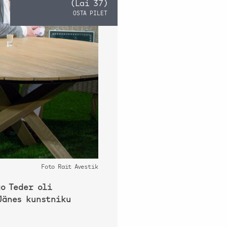
(Lai 37)
OSTA PILET
Foto Rait Avestik
o Teder oli
Jänes kunstniku