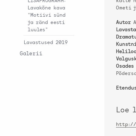
LISAPROGRAMM:
kätte n
Lavakõne kava
Ometi j
"Motiivi sünd
ja ränd eesti
Autor
A
luules"
Lavast
Dramat
Lavastused 2019
Kunstn
Helilo
Galerii
Valgus
Osades
Põders
Etendu
Loe 
http:/