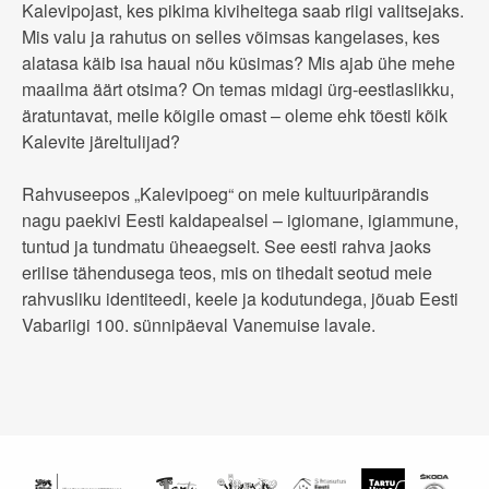
Kalevipojast, kes pikima kiviheitega saab riigi valitsejaks.
Mis valu ja rahutus on selles võimsas kangelases, kes
alatasa käib isa haual nõu küsimas? Mis ajab ühe mehe
maailma äärt otsima? On temas midagi ürg-eestlaslikku,
äratuntavat, meile kõigile omast – oleme ehk tõesti kõik
Kalevite järeltulijad?
Rahvuseepos „Kalevipoeg“ on meie kultuuripärandis
nagu paekivi Eesti kaldapealsel – igiomane, igiammune,
tuntud ja tundmatu üheaegselt. See eesti rahva jaoks
erilise tähendusega teos, mis on tihedalt seotud meie
rahvusliku identiteedi, keele ja kodutundega, jõuab Eesti
Vabariigi 100. sünnipäeval Vanemuise lavale.