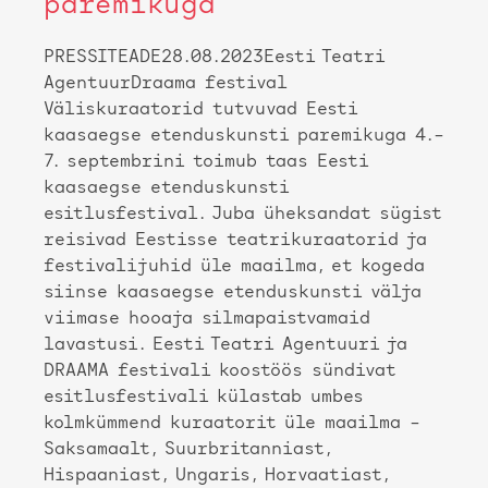
paremikuga
PRESSITEADE28.08.2023Eesti Teatri
AgentuurDraama festival
Väliskuraatorid tutvuvad Eesti
kaasaegse etenduskunsti paremikuga 4.–
7. septembrini toimub taas Eesti
kaasaegse etenduskunsti
esitlusfestival. Juba üheksandat sügist
reisivad Eestisse teatrikuraatorid ja
festivalijuhid üle maailma, et kogeda
siinse kaasaegse etenduskunsti välja
viimase hooaja silmapaistvamaid
lavastusi. Eesti Teatri Agentuuri ja
DRAAMA festivali koostöös sündivat
esitlusfestivali külastab umbes
kolmkümmend kuraatorit üle maailma –
Saksamaalt, Suurbritanniast,
Hispaaniast, Ungaris, Horvaatiast,