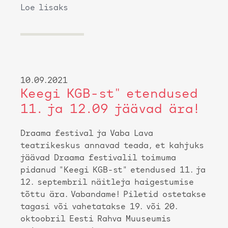
Loe lisaks
10.09.2021
Keegi KGB-st" etendused
11. ja 12.09 jäävad ära!
Draama festival ja Vaba Lava
teatrikeskus annavad teada, et kahjuks
jäävad Draama festivalil toimuma
pidanud "Keegi KGB-st" etendused 11. ja
12. septembril näitleja haigestumise
tõttu ära. Vabandame! Piletid ostetakse
tagasi või vahetatakse 19. või 20.
oktoobril Eesti Rahva Muuseumis