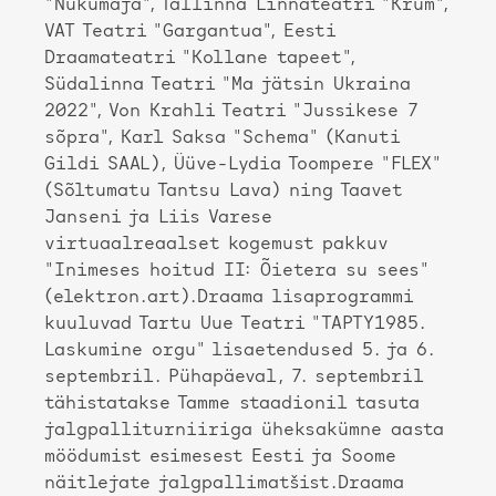
"Nukumaja", Tallinna Linnateatri "Krum",
VAT Teatri "Gargantua", Eesti
Draamateatri "Kollane tapeet",
Südalinna Teatri "Ma jätsin Ukraina
2022", Von Krahli Teatri "Jussikese 7
sõpra", Karl Saksa "Schema" (Kanuti
Gildi SAAL), Üüve-Lydia Toompere "FLEX"
(Sõltumatu Tantsu Lava) ning Taavet
Janseni ja Liis Varese
virtuaalreaalset kogemust pakkuv
"Inimeses hoitud II: Õietera su sees"
(elektron.art).Draama lisaprogrammi
kuuluvad Tartu Uue Teatri "TAPTY1985.
Laskumine orgu" lisaetendused 5. ja 6.
septembril. Pühapäeval, 7. septembril
tähistatakse Tamme staadionil tasuta
jalgpalliturniiriga üheksakümne aasta
möödumist esimesest Eesti ja Soome
näitlejate jalgpallimatšist.Draama