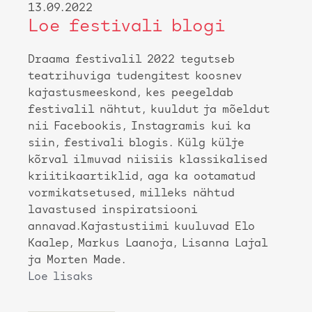
13.09.2022
Loe festivali blogi
Draama festivalil 2022 tegutseb
teatrihuviga tudengitest koosnev
kajastusmeeskond, kes peegeldab
festivalil nähtut, kuuldut ja mõeldut
nii Facebookis, Instagramis kui ka
siin, festivali blogis. Külg külje
kõrval ilmuvad niisiis klassikalised
kriitikaartiklid, aga ka ootamatud
vormikatsetused, milleks nähtud
lavastused inspiratsiooni
annavad.Kajastustiimi kuuluvad Elo
Kaalep, Markus Laanoja, Lisanna Lajal
ja Morten Made.
Loe lisaks