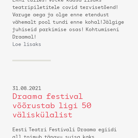
ERMi tulles! Võtke kaasa lisaks
teatripiletitele covid tervisetõend!
Varuge aega ja olge enne etendust
vähemalt pool tundi enne kohal!Jälgige
juhiseid parkimise osas! Kohtumiseni
Draamal!
Loe lisaks
31.08.2021
Draama festival
võõrustab ligi 50
väliskülalist
Eesti Teatri Festivali Draama egiidi
all toimub tänavu suisa kaks