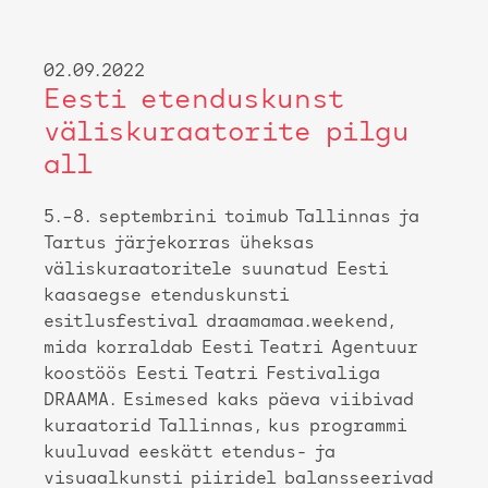
02.09.2022
Eesti etenduskunst
väliskuraatorite pilgu
all
5.–8. septembrini toimub Tallinnas ja
Tartus järjekorras üheksas
väliskuraatoritele suunatud Eesti
kaasaegse etenduskunsti
esitlusfestival draamamaa.weekend,
mida korraldab Eesti Teatri Agentuur
koostöös Eesti Teatri Festivaliga
DRAAMA. Esimesed kaks päeva viibivad
kuraatorid Tallinnas, kus programmi
kuuluvad eeskätt etendus- ja
visuaalkunsti piiridel balansseerivad