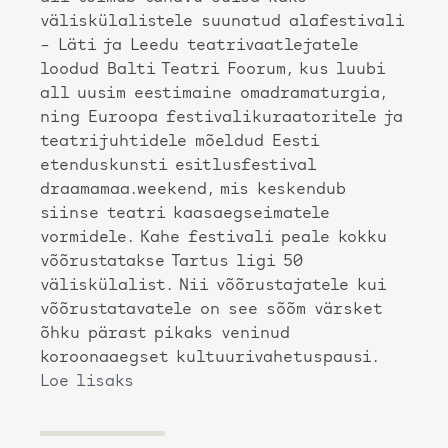
väliskülalistele suunatud alafestivali
– Läti ja Leedu teatrivaatlejatele
loodud Balti Teatri Foorum, kus luubi
all uusim eestimaine omadramaturgia,
ning Euroopa festivalikuraatoritele ja
teatrijuhtidele mõeldud Eesti
etenduskunsti esitlusfestival
draamamaa.weekend, mis keskendub
siinse teatri kaasaegseimatele
vormidele. Kahe festivali peale kokku
võõrustatakse Tartus ligi 50
väliskülalist. Nii võõrustajatele kui
võõrustatavatele on see sõõm värsket
õhku pärast pikaks veninud
koroonaaegset kultuurivahetuspausi.
Loe lisaks