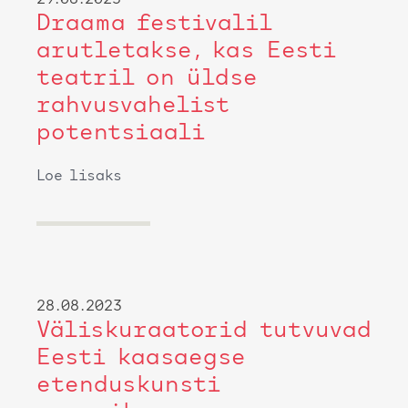
29.08.2023
Draama festivalil
arutletakse, kas Eesti
teatril on üldse
rahvusvahelist
potentsiaali
Loe lisaks
28.08.2023
Väliskuraatorid tutvuvad
Eesti kaasaegse
etenduskunsti