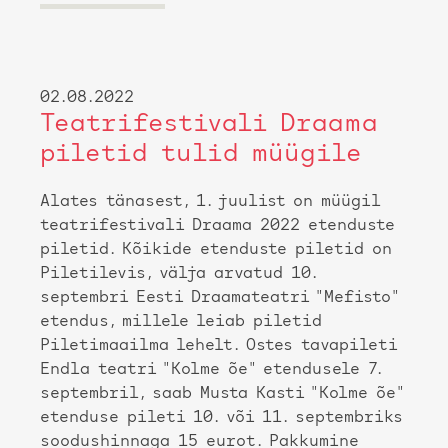
02.08.2022
Teatrifestivali Draama
piletid tulid müügile
Alates tänasest, 1. juulist on müügil
teatrifestivali Draama 2022 etenduste
piletid. Kõikide etenduste piletid on
Piletilevis, välja arvatud 10.
septembri Eesti Draamateatri "Mefisto"
etendus, millele leiab piletid
Piletimaailma lehelt. Ostes tavapileti
Endla teatri "Kolme õe" etendusele 7.
septembril, saab Musta Kasti "Kolme õe"
etenduse pileti 10. või 11. septembriks
soodushinnaga 15 eurot. Pakkumine