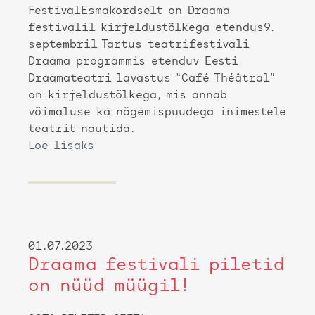
FestivalEsmakordselt on Draama
festivalil kirjeldustõlkega etendus9.
septembril Tartus teatrifestivali
Draama programmis etenduv Eesti
Draamateatri lavastus “Café Théâtral”
on kirjeldustõlkega, mis annab
võimaluse ka nägemispuudega inimestele
teatrit nautida.
Loe lisaks
01.07.2023
Draama festivali piletid
on nüüd müügil!