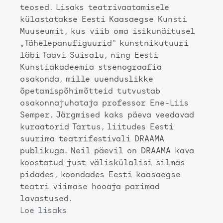
teosed. Lisaks teatrivaatamisele
külastatakse Eesti Kaasaegse Kunsti
Muuseumit, kus viib oma isikunäitusel
„Tähelepanufiguurid“ kunstnikutuuri
läbi Taavi Suisalu, ning Eesti
Kunstiakadeemia stsenograafia
osakonda, mille uuenduslikke
õpetamispõhimõtteid tutvustab
osakonnajuhataja professor Ene-Liis
Semper. Järgmised kaks päeva veedavad
kuraatorid Tartus, liitudes Eesti
suurima teatrifestivali DRAAMA
publikuga. Neil päevil on DRAAMA kava
koostatud just väliskülalisi silmas
pidades, koondades Eesti kaasaegse
teatri viimase hooaja parimad
lavastused.
Loe lisaks