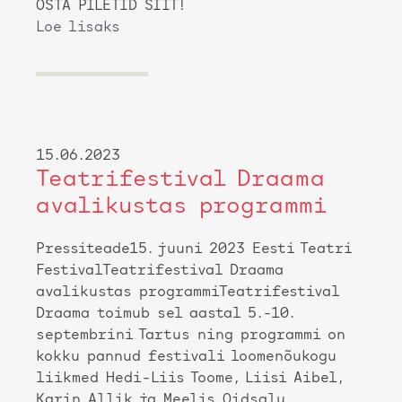
OSTA PILETID SIIT!
Loe lisaks
15.06.2023
Teatrifestival Draama
avalikustas programmi
Pressiteade15. juuni 2023 Eesti Teatri
FestivalTeatrifestival Draama
avalikustas programmiTeatrifestival
Draama toimub sel aastal 5.-10.
septembrini Tartus ning programmi on
kokku pannud festivali loomenõukogu
liikmed Hedi-Liis Toome, Liisi Aibel,
Karin Allik ja Meelis Oidsalu.