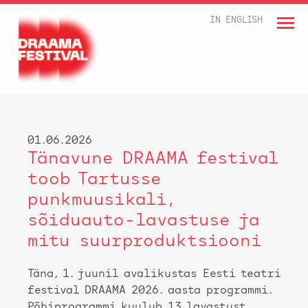
IN ENGLISH
01.06.2026
Tänavune DRAAMA festival
toob Tartusse
punkmuusikali,
sõiduauto-lavastuse ja
mitu suurproduktsiooni
Täna, 1. juunil avalikustas Eesti teatri
festival DRAAMA 2026. aasta programmi.
Põhiprogrammi kuulub 13 lavastust,