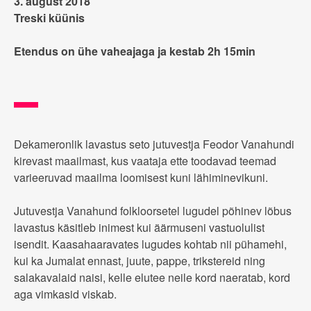
3. august 2018
Treski küünis
Etendus on ühe vaheajaga ja kestab 2h 15min
Dekameronlik lavastus seto jutuvestja Feodor Vanahundi
kirevast maailmast, kus vaataja ette toodavad teemad
varieeruvad maailma loomisest kuni lähiminevikuni.
Jutuvestja Vanahund folkloorsetel lugudel põhinev lõbus
lavastus käsitleb inimest kui äärmuseni vastuolulist
isendit. Kaasahaaravates lugudes kohtab nii pühamehi,
kui ka Jumalat ennast, juute, pappe, trikstereid ning
salakavalaid naisi, kelle elutee neile kord naeratab, kord
aga vimkasid viskab.