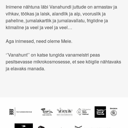
Inimene nähtuna läbi Vanahundi juttude on armastav ja
vihkav, töökas ja laisk, alandlik ja alp, vooruslik ja
paheline, jumalakartlik ja jumalavallatu, frigiidne ja
kiimaline ja veel ja veel ja veel…
Aga inimesed, need oleme Meie.
‘’Vanahunt’’ on katse tungida vanameistri peas
pesitsevasse mikrokosmosesse, et see kõigile nähtavaks
ja elavaks manada.