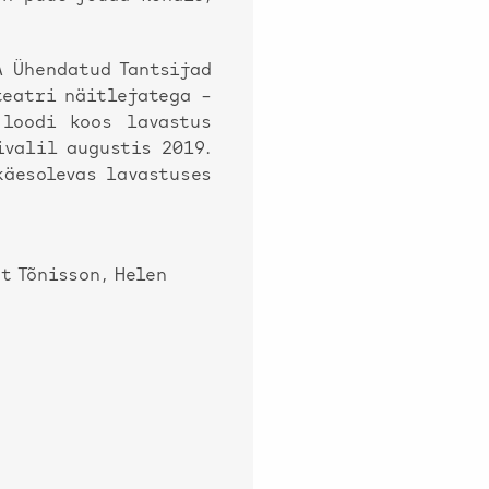
A Ühendatud Tantsijad
teatri näitlejatega –
 loodi koos lavastus
ivalil augustis 2019.
käesolevas lavastuses
t Tõnisson, Helen