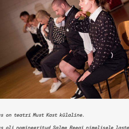
s on teatri Must Kast külaline.
us oli nomineeritud Salme Reegi nimelisele laste