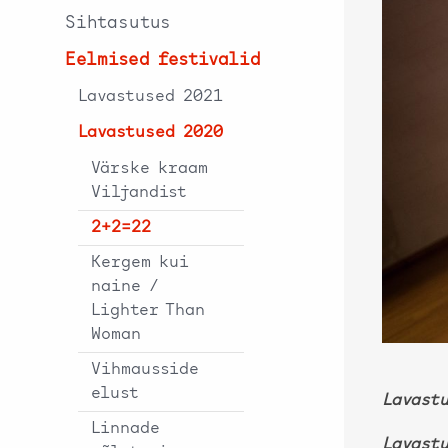
Sihtasutus
Eelmised festivalid
Lavastused 2021
Lavastused 2020
Värske kraam
Viljandist
2+2=22
Kergem kui
naine /
Lighter Than
Woman
Vihmausside
elust
Lavastu
Linnade
Lavast