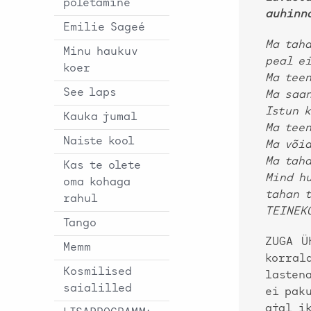
põletamine
auhinn
Emilie Sageé
Ma taha
Minu haukuv
peal ei
koer
Ma tee
See laps
Ma saan
Istun k
Kauka jumal
Ma teen
Naiste kool
Ma võid
Ma taha
Kas te olete
Mind hu
oma kohaga
tahan t
rahul
TEINEK
Tango
ZUGA Ü
Memm
korral
Kosmilised
lasten
saialilled
ei pak
ajal i