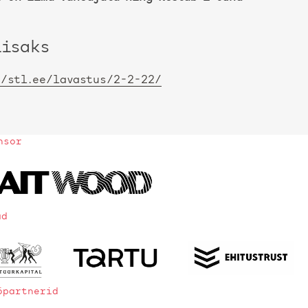
lisaks
//stl.ee/lavastus/2-2-22/
nsor
ad
öpartnerid