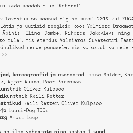
ui seda saadab hüüe “Kohane!”.
ev lavastus on saanud alguse suvel 2019 kui ZUG
 Lätis ja uurisid reegleid koos Valmiera Draama
 Āpinis, Elina Dambe, Rihards Jakovlevs ning
 to rule”, mis etendus Valmieras Suveteatri Fest
tänulikud nende panusele, mis kajastub ka meie 
 22.
ajad, koreograafid ja etendajad
Tiina Mölder, Kär
k, Ajjar Ausma, Päär Pärenson
kunstnik
Oliver Kulpsoo
mikunstnik
Keili Retter
nstnikud
Keili Retter, Oliver Kulpsoo
oja
Lauri-Dag Tüür
urg
Andri Luup
s on ilma vaheajata ning kestab 1 tund