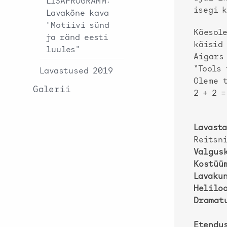
LISAPROGRAMM:
isegi k
Lavakõne kava
"Motiivi sünd
Käesol
ja ränd eesti
käisid
luules"
Aigars
“Tools
Lavastused 2019
Oleme 
Galerii
2 + 2 =
Lavast
Reitsni
Valgus
Kostüü
Lavaku
Helilo
Dramat
Etendu