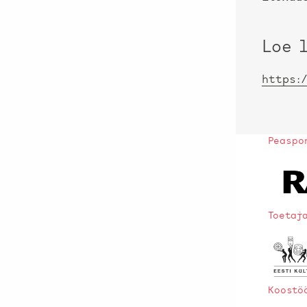
Loe 
https:
Peaspo
Toetaj
Koostö