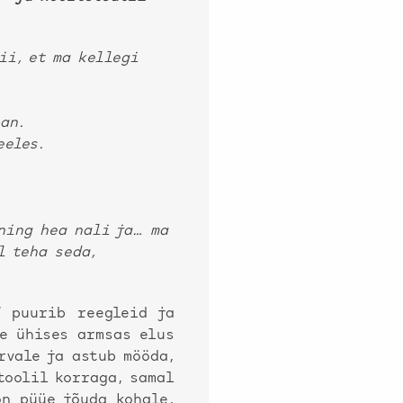
ii, et ma kellegi
an.
eeles.
 ning hea nali ja… ma
l teha seda,
” puurib reegleid ja
ie ühises armsas elus
rvale ja astub mööda,
toolil korraga, samal
on püüe jõuda kohale,