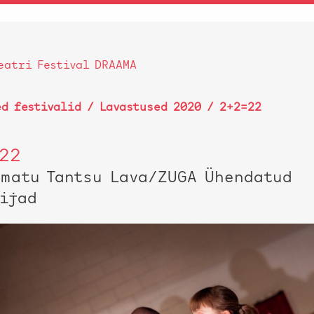
eatri Festival DRAAMA
ed festivalid
/
Lavastused 2020
/ 2+2=22
22
umatu Tantsu Lava/ZUGA Ühendatud
sijad