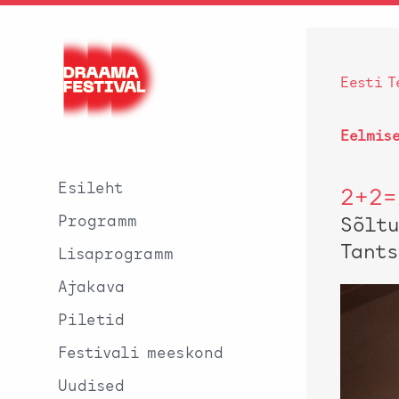
Eesti T
Eelmis
Esileht
2+2=
Programm
Sõlt
Tant
Lisaprogramm
Ajakava
Piletid
Festivali meeskond
Uudised