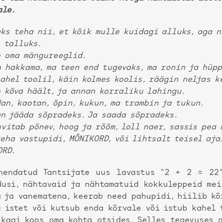
ale.
ks teha nii, et kõik mulle kuidagi alluks, aga n
 talluks.
n oma mängureeglid.
 hakkama, ma teen end tugevaks, ma ronin ja hüpp
ahel toolil, käin kolmes koolis, räägin neljas k
 kõva häält, ja annan korraliku lahingu.
an, kaotan, õpin, kukun, ma trambin ja tukun.
n jääda sõpradeks. Ja saada sõpradeks.
vitab põnev, hoog ja rõõm, loll naer, sassis pea
eha vastupidi, MÕNIKORD, või lihtsalt teisel aja
ORD.
hendatud Tantsijate uus lavastus “2 + 2 = 22
dusi, nähtavaid ja nähtamatuid kokkuleppeid me
a ja vanematena, keerab need pahupidi, hiilib kõ
u istet või kutsub enda kõrvale või istub kahel 
kkagi koos oma kohta otsides. Selles tegevuses 