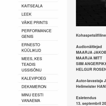
KAITSEALA
LEEK
VÄIKE PRINTS
PERFORMANCE
Kohaspetsiifilin
GENIS
ERNESTO
Audionäitlejad
KÜÜLIKUD
MAARJA JAKO
MAARJA MITT
MEES, KES
SIIM ANGERPIK
TEADIS
HELGUR ROSE
USSISÕNU
KALEVIPOEG
Autor-lavastaj
Helimeister HA
DEKAMERON
MINU EESTI
Esietendus
VANAEMA
13. septembril 2