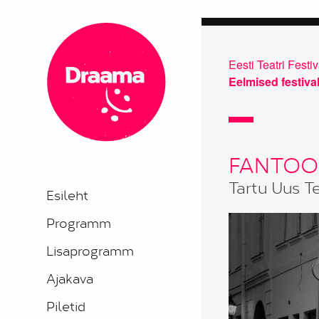
Eesti Teatri Fes
Eelmised festiva
FANTOO
Tartu Uus T
Esileht
Programm
Lisaprogramm
Ajakava
Piletid