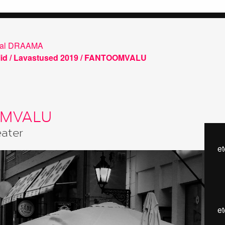
tival DRAAMA
lid
/
Lavastused 2019
/ FANTOOMVALU
MVALU
eater
e
e