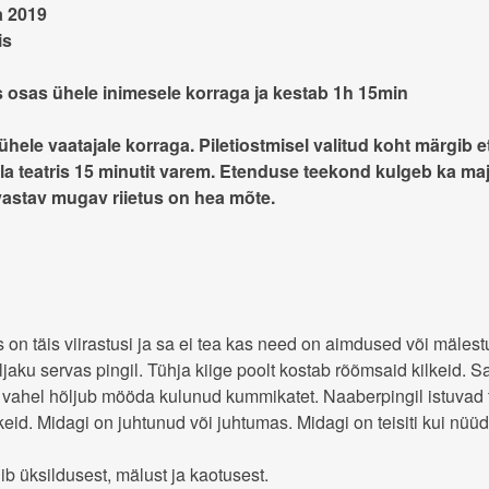
a 2019
is
 osas ühele inimesele korraga ja kestab 1h 15min
hele vaatajale korraga. Piletiostmisel valitud koht märgib 
la teatris 15 minutit varem. Etenduse teekond kulgeb ka maja
 vastav mugav riietus on hea mõte.
 on täis viirastusi ja sa ei tea kas need on aimdused või mälest
aku servas pingil. Tühja kiige poolt kostab rõõmsaid kilkeid
lli vahel hõljub mööda kulunud kummikatet. Naaberpingil istuvad
eid. Midagi on juhtunud või juhtumas. Midagi on teisiti kui nüüd
b üksildusest, mälust ja kaotusest.