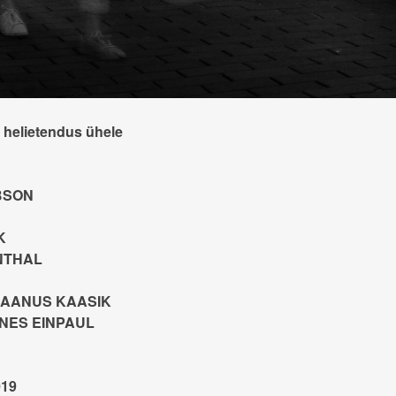
e helietendus ühele
BSON
K
NTHAL
a JAANUS KAASIK
NNES EINPAUL
019