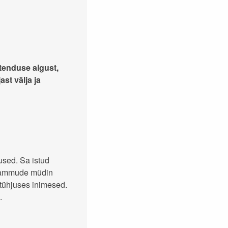
etenduse algust,
st välja ja
used. Sa istud
. Sammude müdin
 tühjuses inimesed.
.