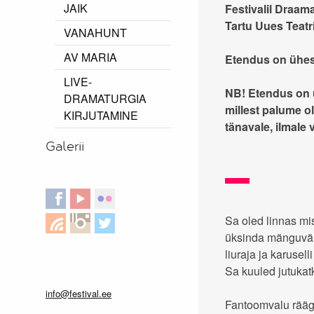
JAIK
Festivalil Draam
Tartu Uues Teatr
VANAHUNT
AV MARIA
Etendus on ühes
LIVE-
NB! Etendus on ü
DRAMATURGIA
millest palume ol
KIRJUTAMINE
tänavale, ilmale
Galerii
Sa oled linnas mis
üksinda mänguvälj
liuraja ja karuse
Sa kuuled jutukatk
info@festival.ee
Fantoomvalu räägi